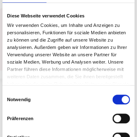
schauen Sie bitte dort vorbei, ein eigener Facebook-
Account ist dafür nicht notwendig. Falls Sie ein Tier
Diese Webseite verwendet Cookies
wiedererkennen, melden Sie sich bitte im Tierheim unter
0 5321-400 44
.
Wir verwenden Cookies, um Inhalte und Anzeigen zu
personalisieren, Funktionen für soziale Medien anbieten
zu können und die Zugriffe auf unsere Website zu
Darüber hinaus gibt es bei Facebook öffentliche
analysieren. Außerdem geben wir Informationen zu Ihrer
Gruppen, in denen nach vermissten Tieren gesucht
Verwendung unserer Website an unsere Partner für
wird, z.B.:
soziale Medien, Werbung und Analysen weiter. Unsere
Partner führen diese Informationen möglicherweise mit
weiteren Daten zusammen, die Sie ihnen bereitgestellt
Vermisste Tiere Goslar
haben oder die sie im Rahmen Ihrer Nutzung der Dienste
Vermisste und gefundene Tiere im Harz
gesammelt haben.
Einwilligungsauswahl
Notwendig
Auf der Website des deutschen
Tierregisters Tasso e.V.
können Sie die aktuellen Suchmeldungen - sortiert nach
Präferenzen
Tierart und Postleitzahlen-Gebiet - durchstöbern.